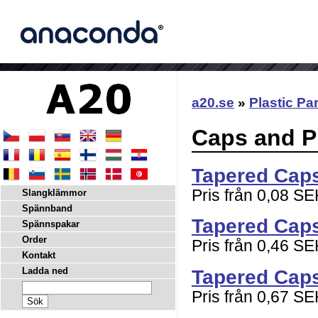
a20.se
»
Plastic Pa
Caps and P
Tapered Cap
Pris från 0,08 SE
Slangklämmor
Spännband
Tapered Caps
Spännspakar
Order
Pris från 0,46 SE
Kontakt
Tapered Caps
Ladda ned
Pris från 0,67 SE