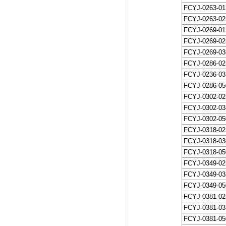
FCYJ-0263-01
FCYJ-0263-02
FCYJ-0269-01
FCYJ-0269-02
FCYJ-0269-03
FCYJ-0286-02
FCYJ-0236-03
FCYJ-0286-05
FCYJ-0302-02
FCYJ-0302-03
FCYJ-0302-05
FCYJ-0318-02
FCYJ-0318-03
FCYJ-0318-05
FCYJ-0349-02
FCYJ-0349-03
FCYJ-0349-05
FCYJ-0381-02
FCYJ-0381-03
FCYJ-0381-05