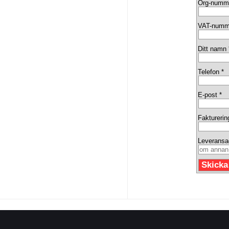
Org-numm
VAT-numm
Ditt namn 
Telefon *
E-post *
Fakturerin
Leveransa