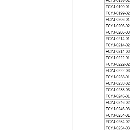
FCYJ-0199-01
FCYJ-0199-01
FCYJ-0199-02
FCYJ-0206-01
FCYJ-0206-02
FCYJ-0206-03
FCYJ-0214-01
FCYJ-0214-02
FCYJ-0214-03
FCYJ-0222-01
FCYJ-0222-02
FCYJ-0222-03
FCYJ-0238-01
FCYJ-0238-02
FCYJ-0238-03
FCYJ-0246-01
FCYJ-0246-02
FCYJ-0246-03
FCYJ-0254-01
FCYJ-0254-02
FCYJ-0254-03