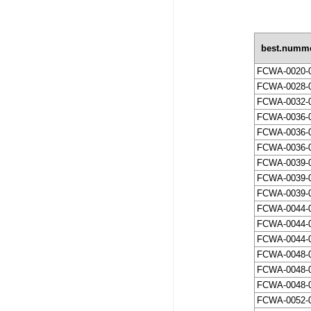
best.numm
FCWA-0020-
FCWA-0028-
FCWA-0032-
FCWA-0036-
FCWA-0036-
FCWA-0036-
FCWA-0039-
FCWA-0039-
FCWA-0039-
FCWA-0044-
FCWA-0044-
FCWA-0044-
FCWA-0048-
FCWA-0048-
FCWA-0048-
FCWA-0052-