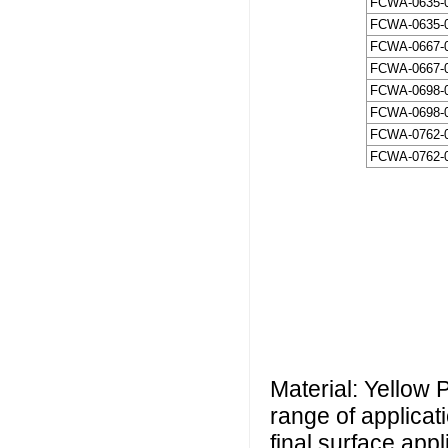
FCWA-0635-
FCWA-0635-
FCWA-0667-
FCWA-0667-
FCWA-0698-
FCWA-0698-
FCWA-0762-
FCWA-0762-
Material: Yellow P
range of applicati
final surface appl