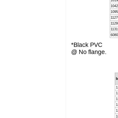
101
104
109
1127
1129
1131
608
*Black PVC
@ No flange.
b
1
1
1
1
1
1