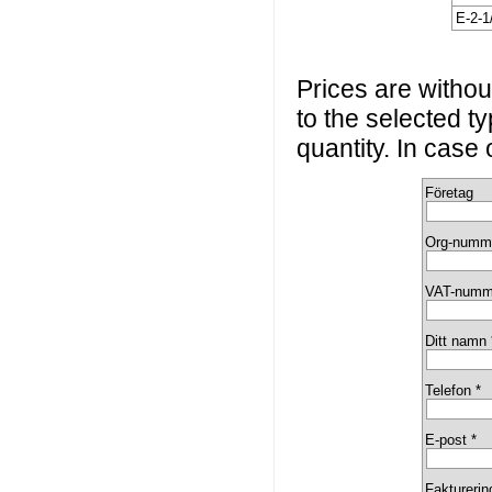
E-2-1
Prices are without
to the selected t
quantity. In case
Företag
Org-numm
VAT-numm
Ditt namn 
Telefon *
E-post *
Fakturerin