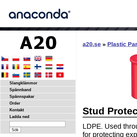
a20.se
»
Plastic Pa
Slangklämmor
Spännband
Spännspakar
Order
Stud Prote
Kontakt
Ladda ned
LDPE. Used throu
for protecting ex