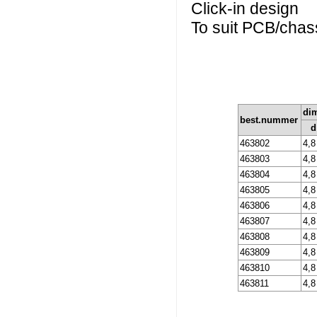
Click-in design
To suit PCB/chas
di
best.nummer
d
463802
4,8
463803
4,8
463804
4,8
463805
4,8
463806
4,8
463807
4,8
463808
4,8
463809
4,8
463810
4,8
463811
4,8