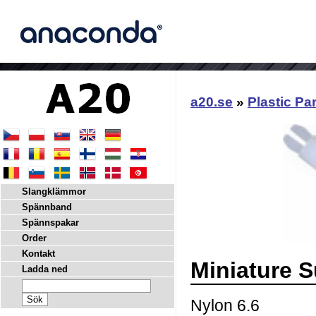
a20.se
»
Plastic Pa
Slangklämmor
Spännband
Spännspakar
Order
Kontakt
Miniature 
Ladda ned
Nylon 6.6