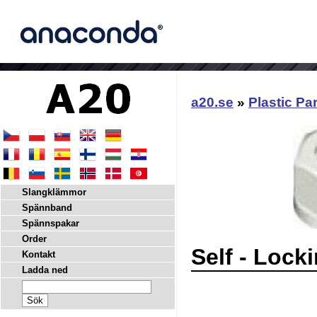
a20.se
»
Plastic Pa
Slangklämmor
Spännband
Spännspakar
Order
Self - Lock
Kontakt
Ladda ned