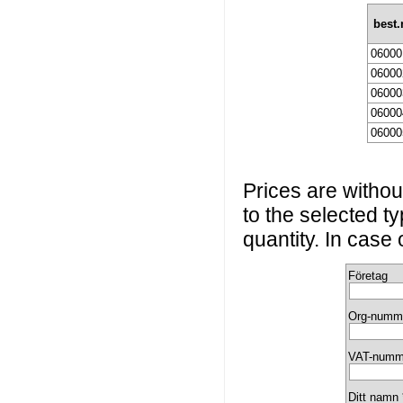
best
0600
0600
0600
0600
0600
Prices are without
to the selected t
quantity. In case
Företag
Org-numm
VAT-numm
Ditt namn 