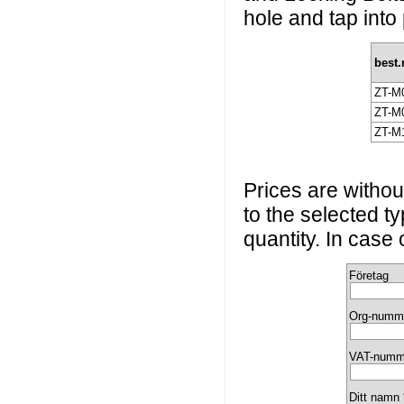
hole and tap into
best
ZT-M
ZT-M
ZT-M
Prices are without
to the selected t
quantity. In case
Företag
Org-numm
VAT-numm
Ditt namn 