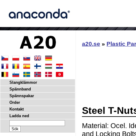
a20.se
»
Plastic Pa
Slangklämmor
Spännband
Spännspakar
Order
Steel T-Nut
Kontakt
Ladda ned
Material: Ocel. Id
and Locking Bolts