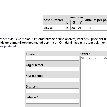
dimensioner
best.nummer
Antal st per pa
L
S
V
MDZ8
25
38
21
1 pc
Priser exklusive moms. Om ordernummer finns angivet, vänligen uppge det ti
skickar gärna vilken varumängd som helst. Om du vill beställa stora volymer,
se pristabell)
.
Order *
Företag
Org-nummer
VAT-nummer
Ditt namn *
Telefon *