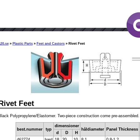
20.se
»
Plastic Parts
»
Feet and Castors
» Rivet Feet
Rivet Feet
Black Polypropylene/Elastomer. Two-piece construction come pre-assembled. Ins
dimensioner
best.nummer
typ
håldiameter
Panel Thickness
d
D
H
462774
hard
18
20
10
8,1
0,8-1,2