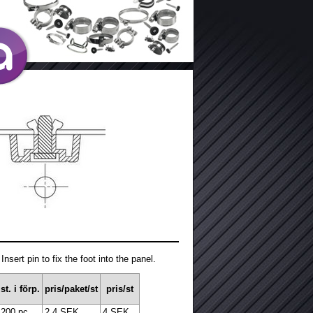
ert pin to fix the foot into the panel.
st. i förp.
pris/paket/st
pris/st
200 pc
2,4 SEK
4 SEK