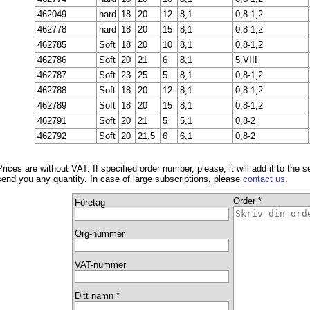
462049
hard
18
20
12
8,1
0,8-1,2
462778
hard
18
20
15
8,1
0,8-1,2
462785
Soft
18
20
10
8,1
0,8-1,2
462786
Soft
20
21
6
8,1
5.VIII
462787
Soft
23
25
5
8,1
0,8-1,2
462788
Soft
18
20
12
8,1
0,8-1,2
462789
Soft
18
20
15
8,1
0,8-1,2
462791
Soft
20
21
5
5,1
0,8-2
462792
Soft
20
21,5
6
6,1
0,8-2
Prices are without VAT. If specified order number, please, it will add it to the 
send you any quantity. In case of large subscriptions, please
contact us
.
Order *
Företag
Org-nummer
VAT-nummer
Ditt namn *