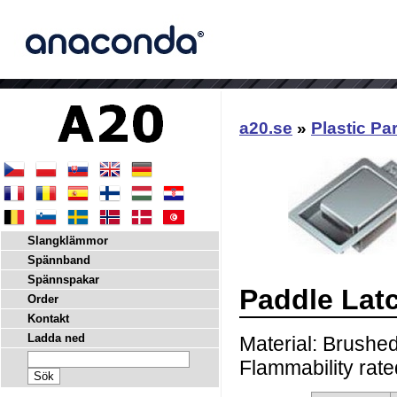
a20.se
»
Plastic Pa
Slangklämmor
Spännband
Spännspakar
Paddle Lat
Order
Kontakt
Ladda ned
Material: Brushed
Flammability rat