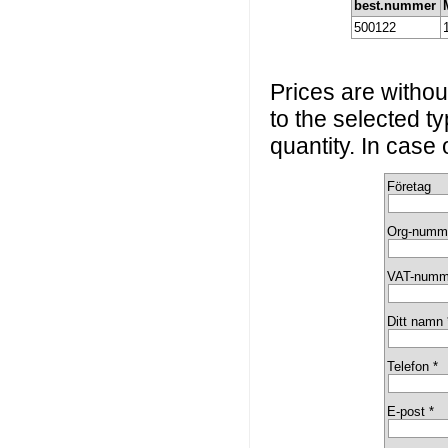
best.nummer
500122
Prices are without
to the selected t
quantity. In case
Företag
Org-numm
VAT-numm
Ditt namn 
Telefon *
E-post *