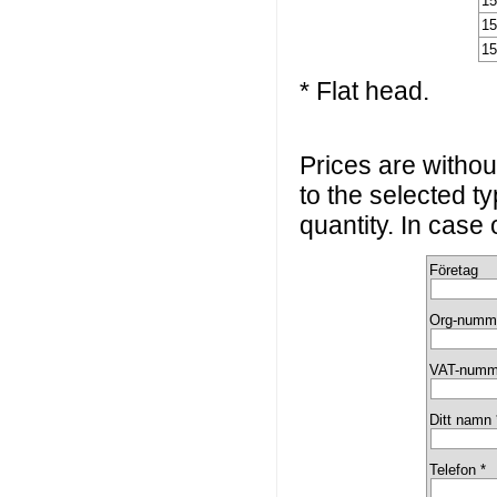
15
15
15
* Flat head.
Prices are without
to the selected t
quantity. In case
Företag
Org-numm
VAT-numm
Ditt namn 
Telefon *