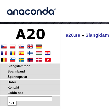
a20.se
»
Slangklä
Slangklämmor
Spännband
Spännspakar
Order
Kontakt
Ladda ned