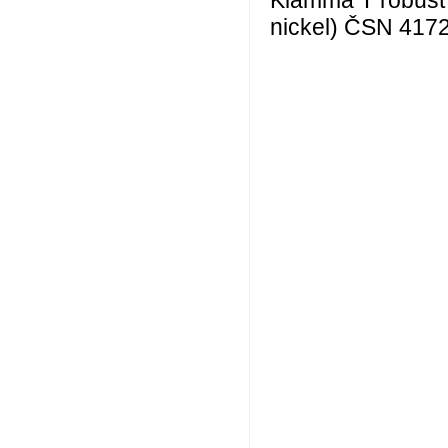
Klämma T robust 
nickel) ČSN 4172