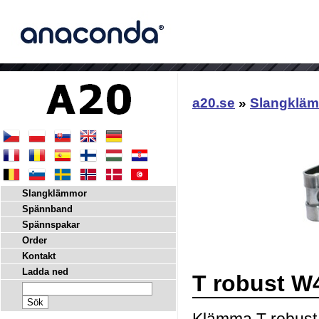
a20.se
»
Slangklä
Slangklämmor
Spännband
Spännspakar
Order
Kontakt
Ladda ned
T robust W