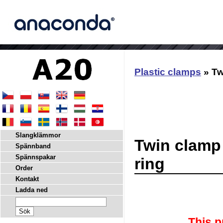
Plastic clamps
» Tw
Slangklämmor
Twin clamp 
Spännband
Spännspakar
ring
Order
Kontakt
Ladda ned
This p