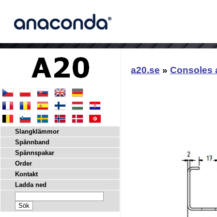
a20.se
»
Consoles
Slangklämmor
Spännband
Spännspakar
Order
Kontakt
Ladda ned